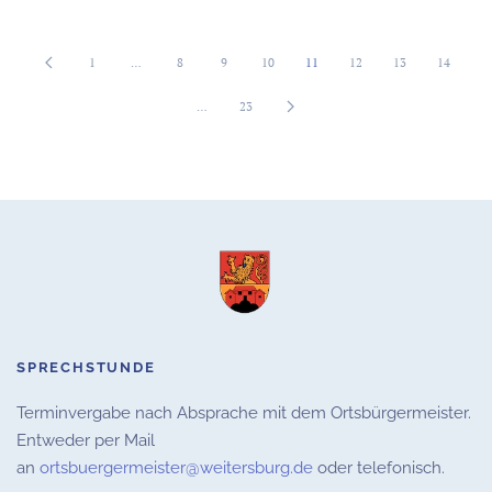
1
…
8
9
10
11
12
13
14
…
23
SPRECHSTUNDE
Terminvergabe nach Absprache mit dem Ortsbürgermeister.
Entweder per Mail
an
ortsbuergermeister@weitersburg.de
oder telefonisch.