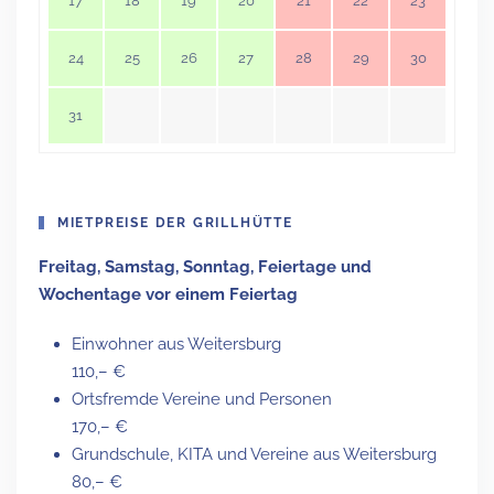
17
18
19
20
21
22
23
24
25
26
27
28
29
30
31
MIETPREISE DER GRILLHÜTTE
Freitag, Samstag, Sonntag, Feiertage und
Wochentage vor einem Feiertag
Einwohner aus Weitersburg
110,– €
Ortsfremde Vereine und Personen
170,– €
Grundschule, KITA und Vereine aus Weitersburg
80,– €