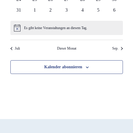
Veranstaltungen
Veranstaltungen
Veranstaltungen
Veranstaltungen
Veranstaltungen
Veranstaltungen
Veranstalt
0
0
0
0
0
0
0
31
1
2
3
4
5
6
Veranstaltungen
Veranstaltungen
Veranstaltungen
Veranstaltungen
Veranstaltungen
Veranstaltungen
Veranstalt
Es gibt keine Veranstaltungen an diesem Tag.
Hinweis
Juli
Dieser Monat
Sep.
Kalender abonnieren