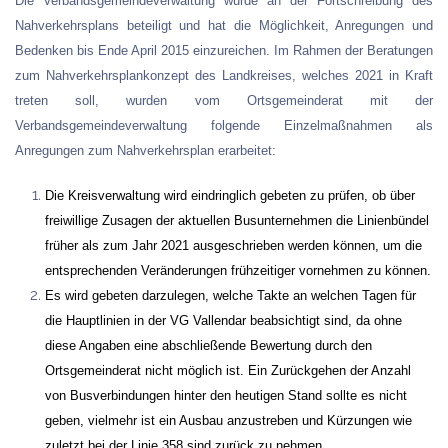
Die Verbandsgemeindeverwaltung wurde an der Fortschreibung des
Nahverkehrsplans beteiligt und hat die Möglichkeit, Anregungen und
Bedenken bis Ende April 2015 einzureichen. Im Rahmen der Beratungen
zum Nahverkehrsplankonzept des Landkreises, welches 2021 in Kraft
treten soll, wurden vom Ortsgemeinderat mit der
Verbandsgemeindeverwaltung folgende Einzelmaßnahmen als
Anregungen zum Nahverkehrsplan erarbeitet:
Die Kreisverwaltung wird eindringlich gebeten zu prüfen, ob über
freiwillige Zusagen der aktuellen Busunternehmen die Linienbündel
früher als zum Jahr 2021 ausgeschrieben werden können, um die
entsprechenden Veränderungen frühzeitiger vornehmen zu können.
Es wird gebeten darzulegen, welche Takte an welchen Tagen für
die Hauptlinien in der VG Vallendar beabsichtigt sind, da ohne
diese Angaben eine abschließende Bewertung durch den
Ortsgemeinderat nicht möglich ist. Ein Zurückgehen der Anzahl
von Busverbindungen hinter den heutigen Stand sollte es nicht
geben, vielmehr ist ein Ausbau anzustreben und Kürzungen wie
zuletzt bei der Linie 358 sind zurück zu nehmen.