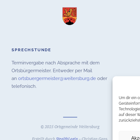
SPRECHSTUNDE
Terminvergabe nach Absprache mit dem
Ortsbürgermeister. Entweder per Mail
an
ortsbuergermeister@weitersburg.de
oder
telefonisch.
Um dir ein 
Geräteinfor
Technologie
auf dieser 
zurückziehs
© 2025 Ortsgemeinde Weitersburg
Akz
Erstellt durch
StealthLogin
– Christian Gans.