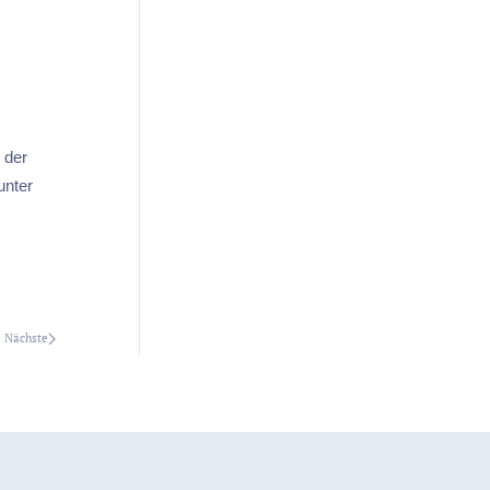
 der
unter
Nächste