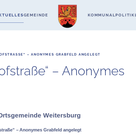
KTUELLES
GEMEINDE
KOMMUNALPOLITIK
HOFSTRASSE“ – ANONYMES GRABFELD ANGELEGT
dhofstraße“ – Anonymes
 Ortsgemeinde Weitersburg
fstraße“ – Anonymes Grabfeld angelegt