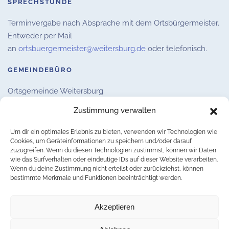
SPRECHSTUNDE
Terminvergabe nach Absprache mit dem Ortsbürgermeister.
Entweder per Mail
an
ortsbuergermeister@weitersburg.de
oder telefonisch.
GEMEINDEBÜRO
Ortsgemeinde Weitersburg
Hauptstraße 16,
56191 Weitersburg
Zustimmung verwalten
E-Mail:
info@weitersburg.de
Um dir ein optimales Erlebnis zu bieten, verwenden wir Technologien wie
Telefon: 02622 – 14142
Cookies, um Geräteinformationen zu speichern und/oder darauf
zuzugreifen. Wenn du diesen Technologien zustimmst, können wir Daten
Telefax: 02622 – 9073187
wie das Surfverhalten oder eindeutige IDs auf dieser Website verarbeiten.
Wenn du deine Zustimmung nicht erteilst oder zurückziehst, können
DATENSCHUTZ
bestimmte Merkmale und Funktionen beeinträchtigt werden.
IMPRESSUM
Akzeptieren