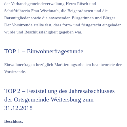
der Verbandsgemeindeverwaltung Herrn Rösch und
Schriftführerin Frau Wischnath, die Beigeordneten und die
Ratsmitglieder sowie die anwesenden Bürgerinnen und Bürger.
Der Vorsitzende stellte fest, dass form- und fristgerecht eingeladen
wurde und Beschlussfähigkeit gegeben war.
TOP 1 – Einwohnerfragestunde
Einwohnerfragen bezüglich Markierungsarbeiten beantwortete der
Vorsitzende.
TOP 2 – Feststellung des Jahresabschlusses
der Ortsgemeinde Weitersburg zum
31.12.2018
Beschluss: