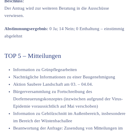
Beschluss:
Der Antrag wird zur weiteren Beratung in die Ausschüsse
verwiesen.
Abstimmungsergebnis:
0 Ja; 14 Nein; 0 Enthaltung – einstimmig
abgelehnt
TOP 5 – Mitteilungen
Information zu Grünpflegearbeiten
Nachträgliche Informationen zu einer Baugenehmigung
Aktion Saubere Landschaft am 03. – 04.04.
Bürgerversammlung zu Fortschreibung des
Dorferneuerungskonzeptes (inzwischen aufgrund der Virus-
Epidemie voraussichtlich auf Mai verschoben)
Information zu Gehölzschnitt im Außenbereich, insbesondere
im Bereich der Wüstenbachallee
Beantwortung der Anfrage: Zusendung von Mitteilungen im