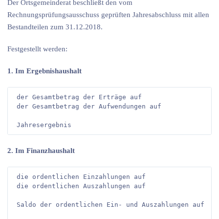
Der Ortsgemeinderat beschließt den vom
Rechnungsprüfungsausschuss geprüften Jahresabschluss mit allen
Bestandteilen zum 31.12.2018.
Festgestellt werden:
1. Im Ergebnishaushalt
 der Gesamtbetrag der Erträge auf                    
 der Gesamtbetrag der Aufwendungen auf               
                                                     
2. Im Finanzhaushalt
 die ordentlichen Einzahlungen auf                   
 die ordentlichen Auszahlungen auf                   
                                                     
 Saldo der ordentlichen Ein- und Auszahlungen auf    