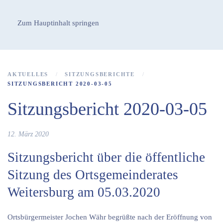
Zum Hauptinhalt springen
AKTUELLES
SITZUNGSBERICHTE
SITZUNGSBERICHT 2020-03-05
Sitzungsbericht 2020-03-05
12. März 2020
Sitzungsbericht über die öffentliche
Sitzung des Ortsgemeinderates
Weitersburg am 05.03.2020
Ortsbürgermeister Jochen Währ begrüßte nach der Eröffnung von