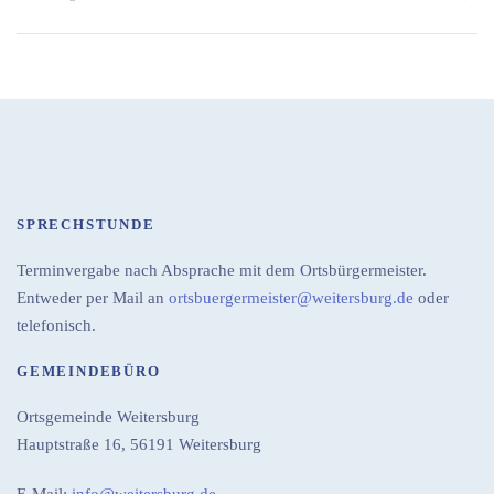
SPRECHSTUNDE
Terminvergabe nach Absprache mit dem Ortsbürgermeister.
Entweder per Mail an
ortsbuergermeister@weitersburg.de
oder
telefonisch.
GEMEINDEBÜRO
Ortsgemeinde Weitersburg
Hauptstraße 16,
56191 Weitersburg