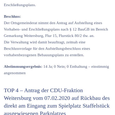
Erschließungsplans.
Beschluss:
Der Ortsgemeinderat nimmt den Antrag auf Aufstellung eines
Vorhaben- und Erschließungsplans nach § 12 BauGB im Bereich
Gemarkung Weitersburg, Flur 15, Flurstück 80/2 tlw. an.
Die Verwaltung wird damit beauftragt, zeitnah eine
Beschlussvorlage für den Aufstellungsbeschluss eines
vorhabenbezogenen Bebauungsplans zu erstellen.
Abstimmungsergebnis:
14 Ja; 0 Nein; 0 Enthaltung – einstimmig
angenommen
TOP 4 – Antrag der CDU-Fraktion
Weitersburg vom 07.02.2020 auf Rückbau des
direkt am Eingang zum Spielplatz Staffelstück
ausgewiesenen Parkplatzes