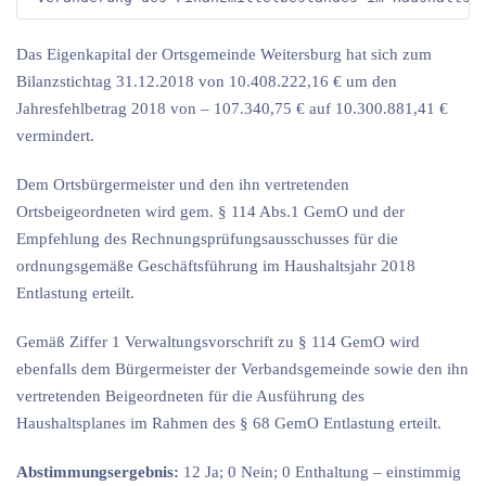
Das Eigenkapital der Ortsgemeinde Weitersburg hat sich zum
Bilanzstichtag 31.12.2018 von 10.408.222,16 € um den
Jahresfehlbetrag 2018 von – 107.340,75 € auf 10.300.881,41 €
vermindert.
Dem Ortsbürgermeister und den ihn vertretenden
Ortsbeigeordneten wird gem. § 114 Abs.1 GemO und der
Empfehlung des Rechnungsprüfungsausschusses für die
ordnungsgemäße Geschäftsführung im Haushaltsjahr 2018
Entlastung erteilt.
Gemäß Ziffer 1 Verwaltungsvorschrift zu § 114 GemO wird
ebenfalls dem Bürgermeister der Verbandsgemeinde sowie den ihn
vertretenden Beigeordneten für die Ausführung des
Haushaltsplanes im Rahmen des § 68 GemO Entlastung erteilt.
Abstimmungsergebnis:
12 Ja; 0 Nein; 0 Enthaltung – einstimmig