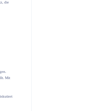
z, die
gen.
lt. Mit
skutiert