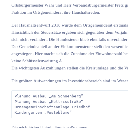
Ortsbürgermeister Währ und Herr Verbandsbürgermeister Pretz g
Fraktion im Ortsgemeinderat ihre Haushaltsreden.
Der Haushaltsentwurf 2018 wurde dem Ortsgemeinderat erstmals i
Hinsichtlich der Steuersätze ergaben sich gegenüber dem Vorja
sich nicht verändert. Die Hundesteuer blieb ebenfalls unverändert
Der Gemeindeanteil an der Einkommensteuer stellt den wesentlich
angestiegen. Hier macht sich die Zunahme der Einwohnerzahl be
keine Schlüsselzuweisung A.
Die wichtigsten Auszahlungen stellen die Kreisumlage und die 
Die größten Aufwendungen im Investitionsbereich sind im Wesen
Planung Ausbau „Am Sonnenberg“                    
Planung Ausbau „Keltrisstraße“                    
Urnengemeinschaftsanlage Friedhof                 
Die wichtigsten Unterhaltungsmaßnahmen: