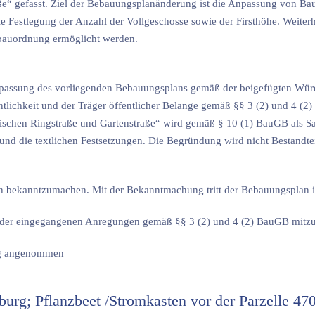
aße“ gefasst. Ziel der Bebauungsplanänderung ist die Anpassung von Bau
e Festlegung der Anzahl der Vollgeschosse sowie der Firsthöhe. Weiterh
bauordnung ermöglicht werden.
 Anpassung des vorliegenden Bebauungsplans gemäß der beigefügten Wü
tlichkeit und der Träger öffentlicher Belange gemäß §§ 3 (2) und 4 (2
ischen Ringstraße und Gartenstraße“ wird gemäß § 10 (1) BauGB als S
 und die textlichen Festsetzungen. Die Begründung wird nicht Bestandtei
ch bekanntzumachen. Mit der Bekanntmachung tritt der Bebauungsplan i
ng der eingegangenen Anregungen gemäß §§ 3 (2) und 4 (2) BauGB mitzu
mig angenommen
urg; Pflanzbeet /Stromkasten vor der Parzelle 47