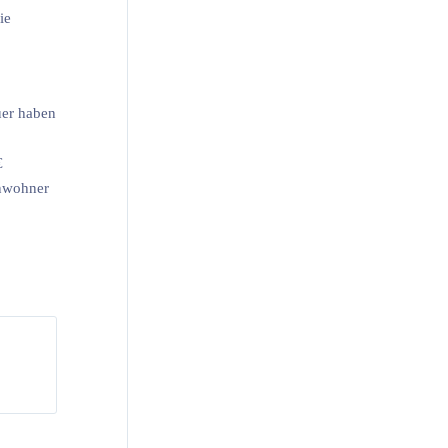
ie
uer haben
€
inwohner