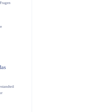
 Fragen
re
das
standteil
ur