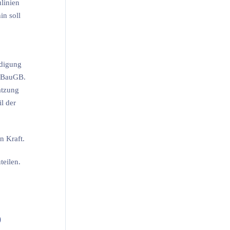
linien
in soll
rdigung
) BauGB.
atzung
l der
n Kraft.
teilen.
0