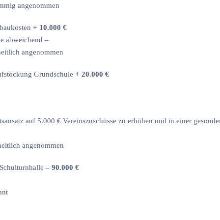
stimmig angenommen
mbaukosten
+ 10.000 €
he abweichend –
rheitlich angenommen
Aufstockung Grundschule
+ 20.000 €
sansatz auf 5.000 € Vereinszuschüsse zu erhöhen und in einer gesonde
rheitlich angenommen
Schulturnhalle
– 90.000 €
hnt