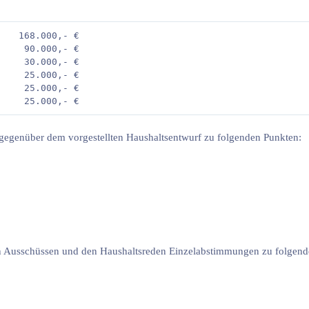
   168.000,- €  

    90.000,- €  

    30.000,- €  

    25.000,- €  

    25.000,- €  

egenüber dem vorgestellten Haushaltsentwurf zu folgenden Punkten:
n Ausschüssen und den Haushaltsreden Einzelabstimmungen zu folgen