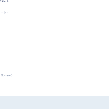
lich,
e die
Nächste