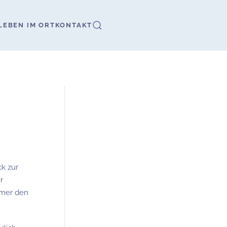
LEBEN IM ORT
KONTAKT
k zur
r
hmer den