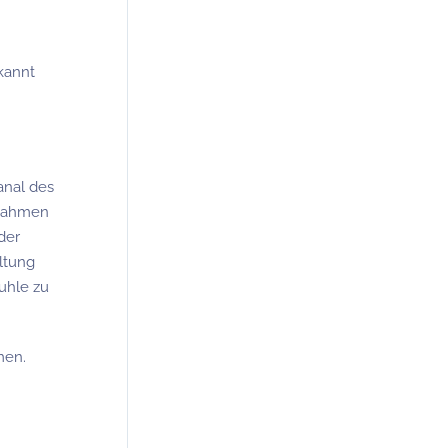
kannt
anal des
 Rahmen
der
ltung
uhle zu
men.