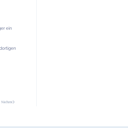
er ein
dortigen
Nächste