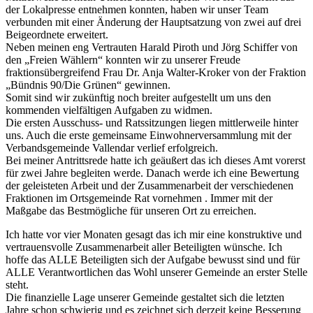
der Lokalpresse entnehmen konnten, haben wir unser Team
verbunden mit einer Änderung der Hauptsatzung von zwei auf drei
Beigeordnete erweitert.
Neben meinen eng Vertrauten Harald Piroth und Jörg Schiffer von
den „Freien Wählern“ konnten wir zu unserer Freude
fraktionsübergreifend Frau Dr. Anja Walter-Kroker von der Fraktion
„Bündnis 90/Die Grünen“ gewinnen.
Somit sind wir zukünftig noch breiter aufgestellt um uns den
kommenden vielfältigen Aufgaben zu widmen.
Die ersten Ausschuss- und Ratssitzungen liegen mittlerweile hinter
uns. Auch die erste gemeinsame Einwohnerversammlung mit der
Verbandsgemeinde Vallendar verlief erfolgreich.
Bei meiner Antrittsrede hatte ich geäußert das ich dieses Amt vorerst
für zwei Jahre begleiten werde. Danach werde ich eine Bewertung
der geleisteten Arbeit und der Zusammenarbeit der verschiedenen
Fraktionen im Ortsgemeinde Rat vornehmen . Immer mit der
Maßgabe das Bestmögliche für unseren Ort zu erreichen.
Ich hatte vor vier Monaten gesagt das ich mir eine konstruktive und
vertrauensvolle Zusammenarbeit aller Beteiligten wünsche. Ich
hoffe das ALLE Beteiligten sich der Aufgabe bewusst sind und für
ALLE Verantwortlichen das Wohl unserer Gemeinde an erster Stelle
steht.
Die finanzielle Lage unserer Gemeinde gestaltet sich die letzten
Jahre schon schwierig und es zeichnet sich derzeit keine Besserung