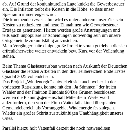
ab. Auf Grund der konjunkturellen Lage knickt die Gewerbesteuer
ein. Die Inflation treibt die Kosten in die Höhe, so dass unser
Spielraum immer enger wird.
Die kommenden zwei Jahre wird es unter anderem unser Ziel sein
Kosten zu reduzieren und neue Einnahmen wie Gewerbesteuer
Erträge zu generieren. Hierzu werden große Anstrengungen und
teils auch unpopuläre Entscheidungen notwendig sein um unsere
Ortsgemeinde zukunftsfähig aufzustellen.
Mein Vorgänger hatte einige große Projekte voran getrieben die sich
erfreulicherweise weiter entwickeln bzw. Kurz vor der Vollendung
stehen.
Beim Thema Glasfaserausbau werden nach Auskunft der Deutschen
Glasfaser die letzten Arbeiten in den drei Teilbereichen Ende Erstes
Quartal 2025 vollendet sein.
Das Projekt „Windenergie“ entwickelt sich auch weiter. In der
vorletzten Ratssitzung konnte mit den „Ja Stimmen“ der freien
Wähler und der Fraktion Bündnis 90/Die Grünen beschlossen
werden die Planungsgemeinschaft Mittelrhein-Westerwald
aufzufordern, den von der Firma Vattenfall aktuell überplanten
Gemeindebereich als Vorranggebiet Windenergie festzulegen.
Wieder ein großer Schritt zur zukünftigen Unabhängigkeit unseres
Ortes.
Parallel hierzu holt Vattenfall derzeit die noch notwendigen